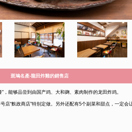
斑鳩名產-龍田炸雞的銷售店
餐”，能够品尝到由国产鸡、大和麹、素肉制作的龙田炸鸡。
号店“麩政商店”特别定做。另外还配有5个副菜和甜点，一定会