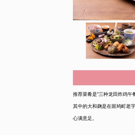
推荐菜肴是“三种龙田炸鸡午
其中的大和麹是在斑鸠町老字
心满意足。