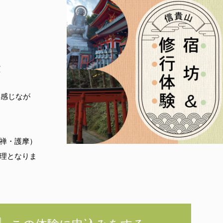
験
を感じなが
禅・護摩）
理となりま