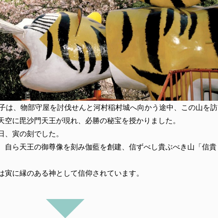
徳太子は、物部守屋を討伐せんと河村稲村城へ向かう途中、この山を訪
天空に毘沙門天王が現れ、必勝の秘宝を授かりました。
日、寅の刻でした。
、自ら天王の御尊像を刻み伽藍を創建、信ずべし貴ぶべき山「信貴
は寅に縁のある神として信仰されています。