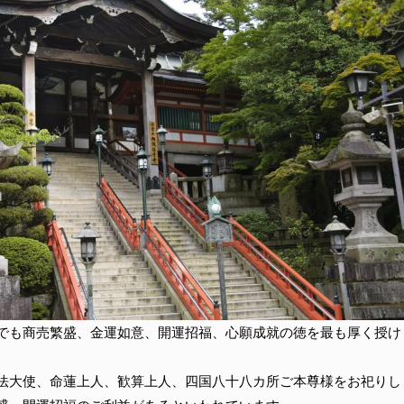
でも商売繁盛、金運如意、開運招福、心願成就の徳を最も厚く授け
法大使、命蓮上人、歓算上人、四国八十八カ所ご本尊様をお祀りし