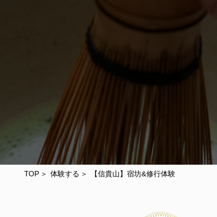
TOP
体験する
【信貴山】宿坊&修行体験