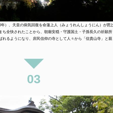
10年）、天皇の病気回復を命蓮上人（みょうれんしょうにん）が毘
まち全快されたことから、朝廟安穏・守護国土・子孫長久の祈願所
ばれるようになり、庶民信仰の寺として人々から「信貴山寺」と親
03