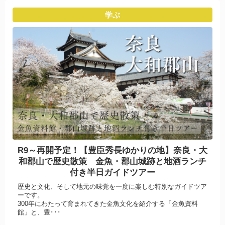
学ぶ
R9～再開予定！【豊臣秀長ゆかりの地】奈良・大
和郡山で歴史散策 金魚・郡山城跡と地酒ランチ
付き半日ガイドツアー
歴史と文化、そして地元の味覚を一度に楽しむ特別なガイドツア
ーです。
300年にわたって育まれてきた金魚文化を紹介する「金魚資料
館」と、豊･･･