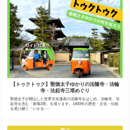
【トゥクトゥク】聖徳太子ゆかりの法隆寺・法輪
寺・法起寺三塔めぐり
聖徳太子が開山した世界文化遺産の法隆寺をはじめ、法輪寺、法
起寺を含む「斑鳩3塔」を巡ります。1400年の歴史・文化・伝統
を受け継ぐ「いかる･･･
学ぶ