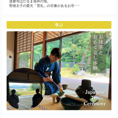
達磨寺はだるま発祥の地。
聖徳太子の愛犬「雪丸」の石像があるお寺･･･
学ぶ