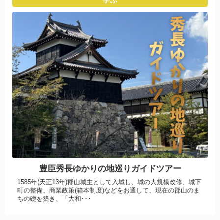
豊臣秀長ゆかりの地巡りガイドツアー
1585年(天正13年)郡山城主として入城し、城の大規模改修、城下
町の整備、商業政策(箱本制度)などをお通して、現在の郡山のま
ちの礎を築き、「大和･･･