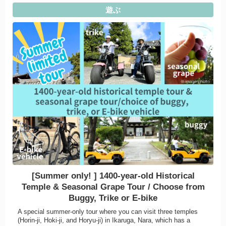
遊ぶ
[Summer only! ] 1400-year-old Historical
Temple & Seasonal Grape Tour / Choose from
Buggy, Trike or E-bike
A special summer-only tour where you can visit three temples
(Horin-ji, Hoki-ji, and Horyu-ji) in Ikaruga, Nara, which has a