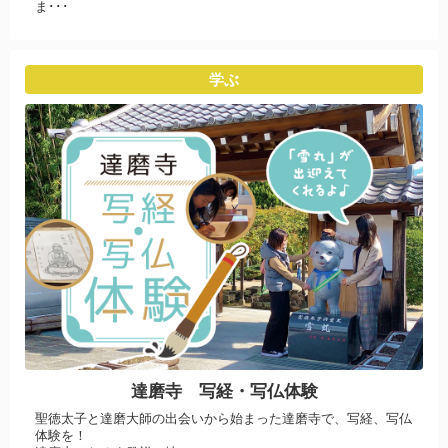
ま･･･
学ぶ
達磨寺 写経・写仏体験
聖徳太子と達磨大師の出会いから始まった達磨寺で、写経、写仏
体験を！