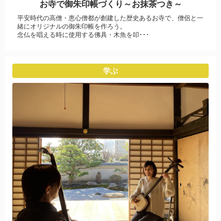
お寺で御朱印帳づくり～お抹茶つき～
平安時代の高僧・恵心僧都が創建した歴史あるお寺で、僧侶と一
緒にオリジナルの御朱印帳を作ろう。
念仏を唱える時に使用する佛具・木魚を叩･･･
学ぶ