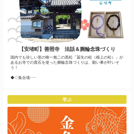
【安堵町】善照寺 法話＆腕輪念珠づくり
国内でも珍しい形の唯一無二の黒松「冨生の松（根上の松）」が
あるお寺での貴石を使った腕輪念珠づくりは、願い事が叶いそ
う！
◆◇集合場･･･
学ぶ