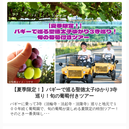
【夏季限定！】バギーで巡る聖徳太子ゆかり3寺
巡り！旬の葡萄付きツアー
バギーに乗って3寺（法輪寺・法起寺・法隆寺）巡りと地元で１
００年続く葡萄園で、旬の葡萄が楽しめる夏限定の特別ツアー！
そのとき一番美味し･･･