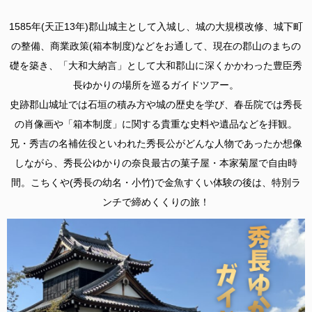
1585年(天正13年)郡山城主として入城し、城の大規模改修、城下町
の整備、商業政策(箱本制度)などをお通して、現在の郡山のまちの
礎を築き、「大和大納言」として大和郡山に深くかかわった豊臣秀
長ゆかりの場所を巡るガイドツアー。
史跡郡山城址では石垣の積み方や城の歴史を学び、春岳院では秀長
の肖像画や「箱本制度」に関する貴重な史料や遺品などを拝観。
兄・秀吉の名補佐役といわれた秀長公がどんな人物であったか想像
しながら、秀長公ゆかりの奈良最古の菓子屋・本家菊屋で自由時
間。こちくや(秀長の幼名・小竹)で金魚すくい体験の後は、特別ラ
ンチで締めくくりの旅！