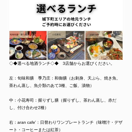
◇◆選べる地酒ランチ◇◆ 3店舗からお選びください。
左：旬味和膳 季乃庄：和御膳（お刺身、天ぷら、焼き魚、
茶わん蒸し、魚介類のあて3種、ご飯、漬物）
中：小花寿司：握りずし膳（握りずし、茶わん蒸し、赤だ
し、付け合わせ2種）
右：aran cafe'：日替わりワンプレートランチ（味噌汁・デザ
ート・コーヒーまたは紅茶）