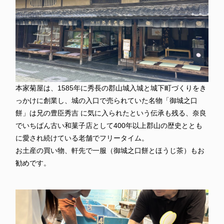
本家菊屋は、1585年に秀長の郡山城入城と城下町づくりをき
っかけに創業し、城の入口で売られていた名物「御城之口
餅」は兄の豊臣秀吉 に気に入られたという伝承も残る、奈良
でいちばん古い和菓子店として400年以上郡山の歴史ととも
に愛され続けている老舗でフリータイム。
お土産の買い物、軒先で一服（御城之口餅とほうじ茶）もお
勧めです。