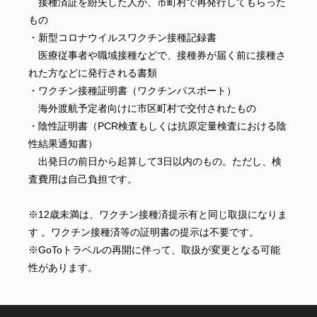
接種済証を紛失した人が、市町村で再発行してもらった
もの
・新型コロナウイルスワクチン接種記録書
医療従事者や職域接種などで、接種券が届く前に接種さ
れた方などに発行される書類
・ワクチン接種証明書（ワクチンパスポート）
海外渡航予定者向けに市区町村で交付されたもの
・陰性証明書（PCR検査もしくは抗原定量検査における陰
性結果通知書）
出発日の前日から起算して3日以内のもの。ただし、検
査費用は自己負担です。
※12歳未満は、ワクチン接種済提示有と同じ取扱になりま
す 。ワクチン接種済等の証明書の提示は不要です。
※GoToトラベルの再開に伴って、取扱が変更となる可能
性があります。