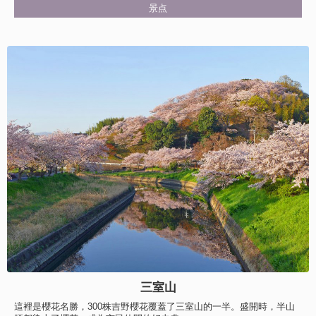
景点
三室山
這裡是櫻花名勝，300株吉野櫻花覆蓋了三室山的一半。盛開時，半山