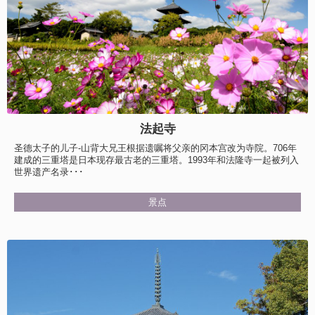
法起寺
圣德太子的儿子-山背大兄王根据遗嘱将父亲的冈本宫改为寺院。706年
建成的三重塔是日本现存最古老的三重塔。1993年和法隆寺一起被列入
世界遗产名录･･･
景点