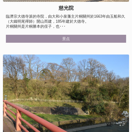
慈光院
臨濟宗大德寺派的寺院，由大和小泉藩主片桐關州於1663年由玉船和久
（大鐵明尾禪師）開山而建，185年建於大德寺。
片桐關州是片桐勝本的侄子，也･･･
景点