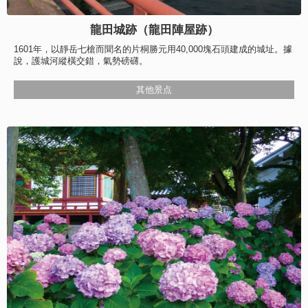
龍田城跡（龍田陣屋跡）
1601年，以靜岳七槍而聞名的片桐勝元用40,000塊石頭建成的城址。據
說，護城河縱橫交錯，氣勢磅礴。
其他景点