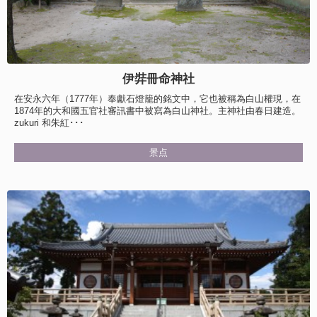
伊弉冊命神社
在安永六年（1777年）奉獻石燈籠的銘文中，它也被稱為白山權現，在
1874年的大和國五官社審訊書中被寫為白山神社。主神社由春日建造。
zukuri 和朱紅･･･
景点