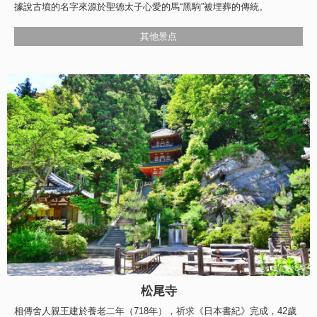
據說古墳的名字來源於聖德太子心愛的馬“黑駒”被埋葬的傳統。
其他景点
松尾寺
相傳舍人親王建於養老二年（718年），祈求《日本書紀》完成，42歲