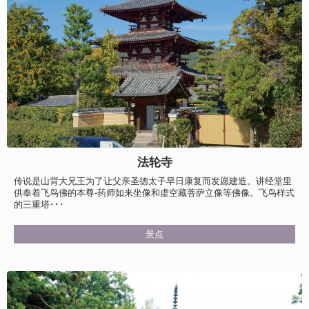
法轮寺
传说是山背大兄王为了让父亲圣德太子早日康复而发愿建造。讲经堂里
供奉着飞鸟佛的本尊-药师如来坐像和虚空藏菩萨立像等佛像。飞鸟样式
的三重塔･･･
景点