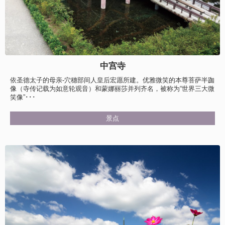
中宫寺
依圣德太子的母亲-穴穗部间人皇后宏愿所建。优雅微笑的本尊菩萨半跏
像（寺传记载为如意轮观音）和蒙娜丽莎并列齐名，被称为“世界三大微
笑像”･･･
景点