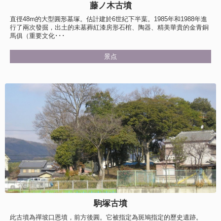
藤ノ木古墳
直徑48m的大型圓形墓塚。估計建於6世紀下半葉。1985年和1988年進
行了兩次發掘，出土的未墓葬紅漆房形石棺、陶器、精美華貴的金青銅
馬俱（重要文化･･･
景点
駒塚古墳
此古墳為禪坡口恩墳，前方後圓。它被指定為斑鳩指定的歷史遺跡。