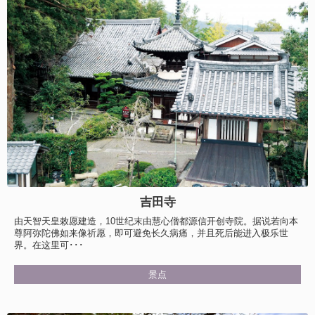
吉田寺
由天智天皇敕愿建造，10世纪末由慧心僧都源信开创寺院。据说若向本
尊阿弥陀佛如来像祈愿，即可避免长久病痛，并且死后能进入极乐世
界。在这里可･･･
景点