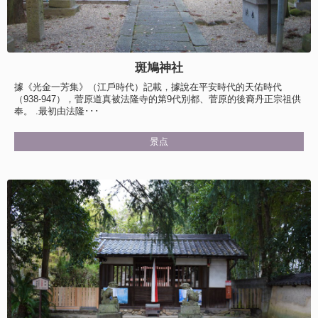
斑鳩神社
據《光金一芳集》（江戶時代）記載，據說在平安時代的天佑時代
（938-947），菅原道真被法隆寺的第9代別都、菅原的後裔丹正宗祖供
奉。 .最初由法隆･･･
景点