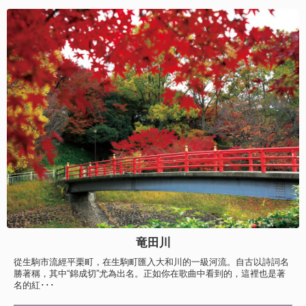
竜田川
從生駒市流經平栗町，在生駒町匯入大和川的一級河流。自古以詩詞名
勝著稱，其中“錦成切”尤為出名。正如你在歌曲中看到的，這裡也是著
名的紅･･･